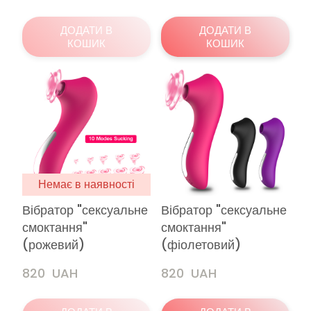
ДОДАТИ В
ДОДАТИ В
КОШИК
КОШИК
Немає в наявності
Вібратор "сексуальне
Вібратор "сексуальне
смоктання"
смоктання"
(рожевий)
(фіолетовий)
820  UAH
820  UAH