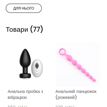
ㅤㅤДЛЯ НЬОГОㅤㅤ
Товари (77)
Анальна пробка з
Анальний ланцюжок
вібрацією
(рожевий)