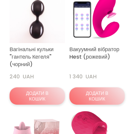
Вагінальні кульки
Вакуумний вібратор
"гантель Кегеля"
Hest (рожевий)
(чорний)
240  UAH
1 340  UAH
ДОДАТИ В
ДОДАТИ В
КОШИК
КОШИК