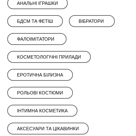
ㅤАНАЛЬНІ ІГРАШКИ
ㅤㅤㅤБДСМㅤㅤㅤㅤ ТА ФЕТІШ
ㅤㅤВІБРАТОРИㅤ ㅤ
ㅤФАЛОІМІТАТОРИ‎ ‎ ‎
КОСМЕТОЛОГІЧНІ ПРИЛАДИㅤㅤ
ЕРОТИЧНА БІЛИЗНА
РОЛЬОВІ КОСТЮМИ
ІНТИМНА КОСМЕТИКА
АКСЕСУАРИ ТА ЦІКАВИНКИ