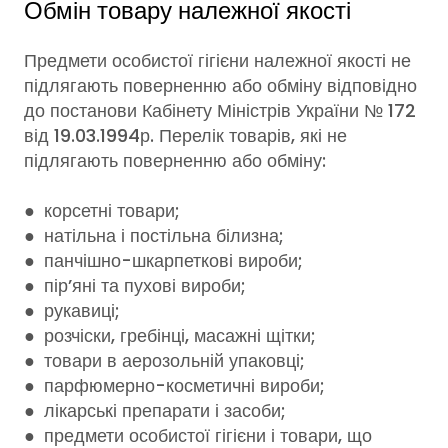
Для цього просто зателефонуйте нам в робочий час
Обмін товару належної якості
за телефонами? вказаними внизу сторінки або
зробіть це онлайн за допомогою форми нижче:
Предмети особистої гігієни належної якості не
підлягають поверненню або обміну відповідно
до постанови Кабінету Міністрів України № 172
від 19.03.1994р. Перелік товарів, які не
підлягають поверненню або обміну:
● корсетні товари;
● натільна і постільна білизна;
● панчішно-шкарпеткові вироби;
● пір’яні та пухові вироби;
● рукавиці;
● розчіски, гребінці, масажні щітки;
● товари в аерозольній упаковці;
● парфюмерно-косметичні вироби;
● лікарські препарати і засоби;
● предмети особистої гігієни і товари, що