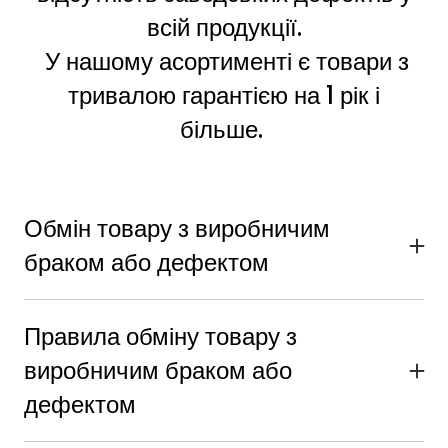
всій продукції.
У нашому асортименті є товари з
тривалою гарантією на 1 рік і
більше.
Обмін товару з виробничим
браком або дефектом
При отриманні товару переконайтеся в його
цілісності та працездатності. Рекомендуємо
Правила обміну товару з
перевіряти його в комфортній обстановці, а не прямо
біля кур'єра чи співробітника пошти. Важливо
виробничим браком або
провести перевірку в день отримання, а у випадку
дефектом
виявлення дефекту повідомити нас протягом 24
Якщо ви виявите виробничий брак або дефект у
годин з моменту отримання.