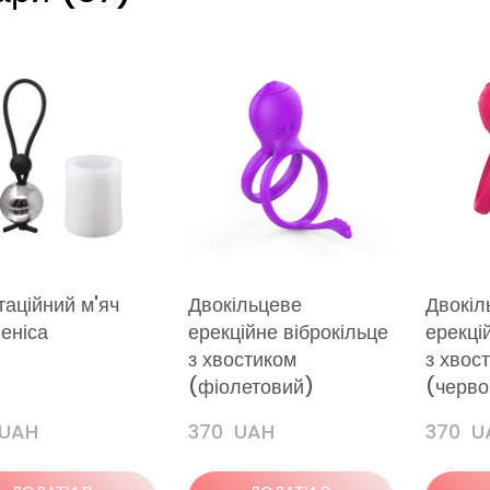
таційний м'яч
Двокільцеве
Двокіл
еніса
ерекційне віброкільце
ерекці
з хвостиком
з хвос
(фіолетовий)
(черво
 UAH
370  UAH
370  