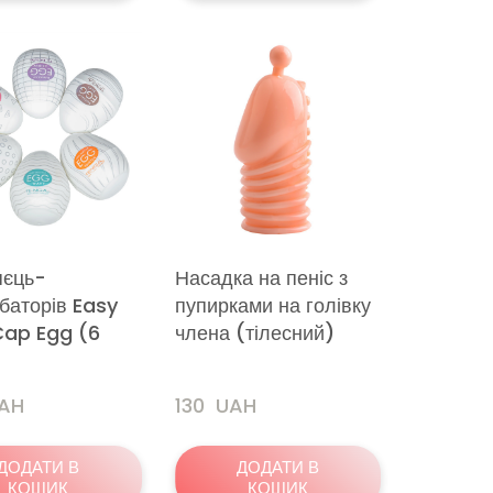
яєць-
Насадка на пеніс з
баторів Easy
пупирками на голівку
ap Egg (6
члена (тілесний)
UAH
130  UAH
ДОДАТИ В
ДОДАТИ В
КОШИК
КОШИК