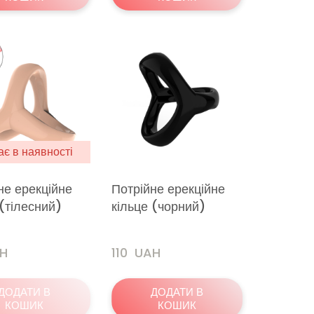
є в наявності
не ерекційне
Потрійне ерекційне
 (тілесний)
кільце (чорний)
AH
110  UAH
ДОДАТИ В
ДОДАТИ В
КОШИК
КОШИК