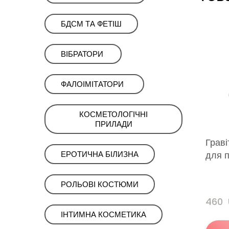
ㅤㅤㅤБДСМㅤㅤㅤㅤ ТА ФЕТІШ
ㅤㅤВІБРАТОРИㅤ ㅤ
ㅤФАЛОІМІТАТОРИ‎ ‎ ‎
КОСМЕТОЛОГІЧНІ
ПРИЛАДИㅤㅤ
Граві
для п
ЕРОТИЧНА БІЛИЗНА
РОЛЬОВІ КОСТЮМИ
460 
ІНТИМНА КОСМЕТИКА