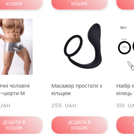
КОШИК
КОШИК
чні чоловічі
Масажер простати з
Набір 
и-шорти М
кільцем
кілець
 UAH
255  UAH
100  U
ДОДАТИ В
ДОДАТИ В
КОШИК
КОШИК