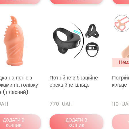
Нема
ка на пеніс з
Потрійне вібраційне
Потрій
ками на голівку
ерекційне кільце
кільце
 (тілесний)
 UAH
770  UAH
110  U
ДОДАТИ В
ДОДАТИ В
КОШИК
КОШИК