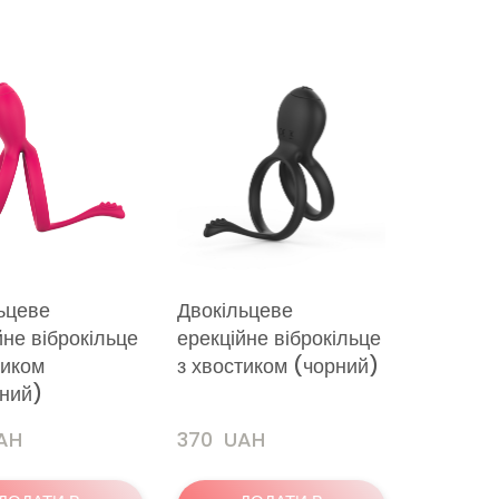
ьцеве
Двокільцеве
йне віброкільце
ерекційне віброкільце
тиком
з хвостиком (чорний)
ний)
UAH
370  UAH