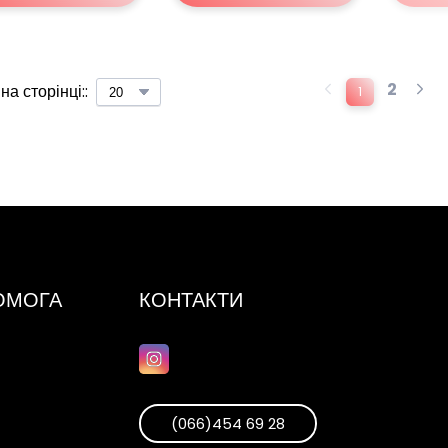
2
на сторінці::
1
ПОМОГА
КОНТАКТИ
(066)454 69 28