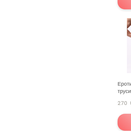
Ероти
трус
270 