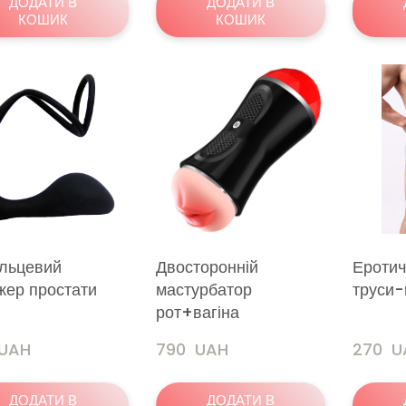
ДОДАТИ В
ДОДАТИ В
КОШИК
КОШИК
ільцевий
Двосторонній
Еротич
жер простати
мастурбатор
труси-
рот+вагіна
 UAH
790  UAH
270  
ДОДАТИ В
ДОДАТИ В