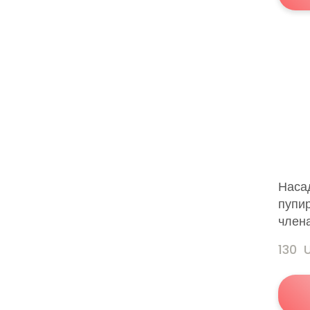
Насад
пупир
члена
130 