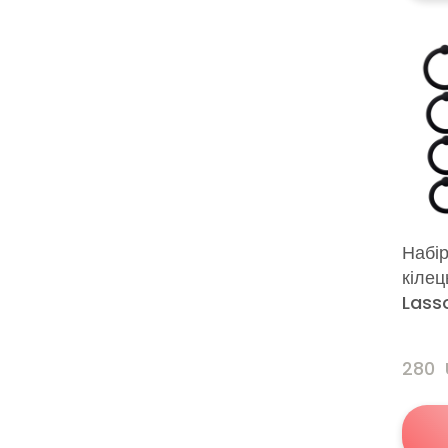
Набір
кілец
Lass
280 