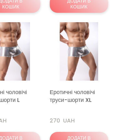
ДОДАТИ В
ДОДАТИ В
КОШИК
КОШИК
ні чоловічі
Еротичні чоловічі
шорти L
труси-шорти XL
UAH
270  UAH
ДОДАТИ В
ДОДАТИ В