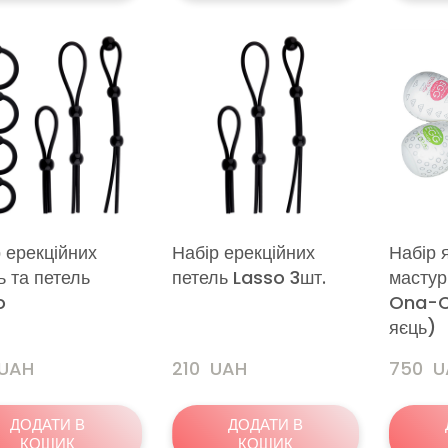
 ерекційних
Набір ерекційних
Набір 
ь та петель
петель Lasso 3шт.
мастур
o
Ona-C
яєць)
 UAH
210  UAH
750  
ДОДАТИ В
ДОДАТИ В
КОШИК
КОШИК