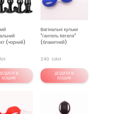
ний
Вагінальні кульки
альний
"гантель Кегеля"
кт (чорний)
(блакитний)
UAH
240  UAH
ДОДАТИ В
ДОДАТИ В
КОШИК
КОШИК