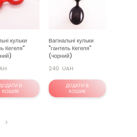
льні кульки
Вагінальні кульки
ль Кегеля"
"гантель Кегеля"
ний)
(чорний)
UAH
240  UAH
ДОДАТИ В
ДОДАТИ В
КОШИК
КОШИК
0