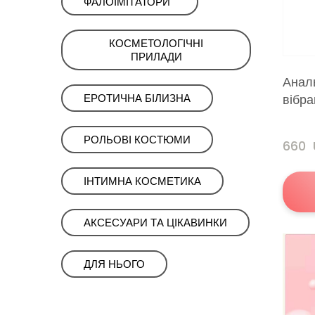
ㅤФАЛОІМІТАТОРИ‎ ‎ ‎
КОСМЕТОЛОГІЧНІ
ПРИЛАДИㅤㅤ
Анал
вібра
ЕРОТИЧНА БІЛИЗНА
РОЛЬОВІ КОСТЮМИ
660 
ІНТИМНА КОСМЕТИКА
АКСЕСУАРИ ТА ЦІКАВИНКИ
ㅤㅤДЛЯ НЬОГОㅤㅤ