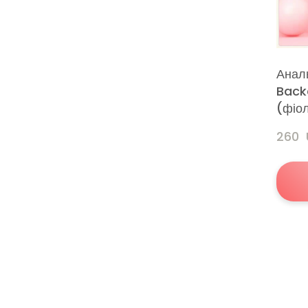
Анал
Back
(фіо
260 