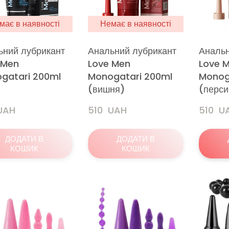
має в наявності
Немає в наявності
ьний лубрикант
Анальний лубрикант
Анальн
 Men
Love Men
Love 
gatari 200ml
Monogatari 200ml
Monog
(вишня)
(перси
 UAH
510  UAH
510  U
ДОДАТИ В
ДОДАТИ В
КОШИК
КОШИК