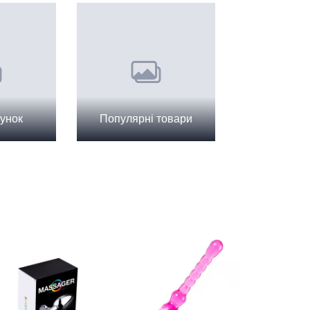
унок
Популярні товари