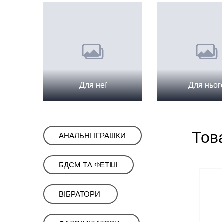
Для неї
Для ньог
Тов
ㅤАНАЛЬНІ ІГРАШКИ
ㅤㅤㅤБДСМㅤㅤㅤㅤ ТА ФЕТІШ
ㅤㅤВІБРАТОРИㅤ ㅤ