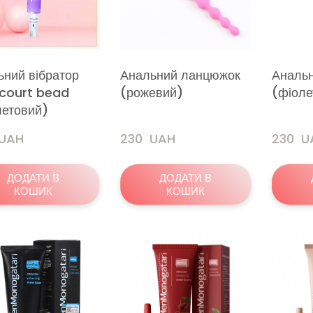
ьний вібратор
Анальний ланцюжок
Аналь
court bead
(рожевий)
(фіоле
летовий)
 UAH
230  UAH
230  
ДОДАТИ В
ДОДАТИ В
КОШИК
КОШИК