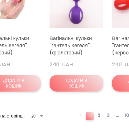
альні кульки
Вагінальні кульки
Вагіна
ель Кегеля"
"гантель Кегеля"
"ганте
евий)
(фіолетовий)
(черво
 UAH
240  UAH
240  
ДОДАТИ В
ДОДАТИ В
КОШИК
КОШИК
2
3
...
1
на сторінці::
1