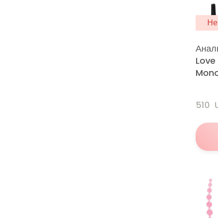
Не
Анал
Love
Mono
510 