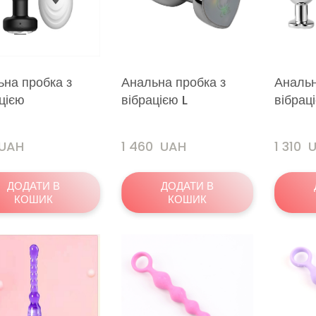
ьна пробка з
Анальна пробка з
Анальн
цією
вібрацією L
вібрац
 UAH
1 460  UAH
1 310 
ДОДАТИ В
ДОДАТИ В
КОШИК
КОШИК