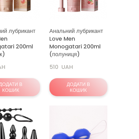
ий лубрикант
Анальний лубрикант
Men
Love Men
atari 200ml
Monogatari 200ml
к)
(полуниця)
AH
510  UAH
ДОДАТИ В
ДОДАТИ В
КОШИК
КОШИК