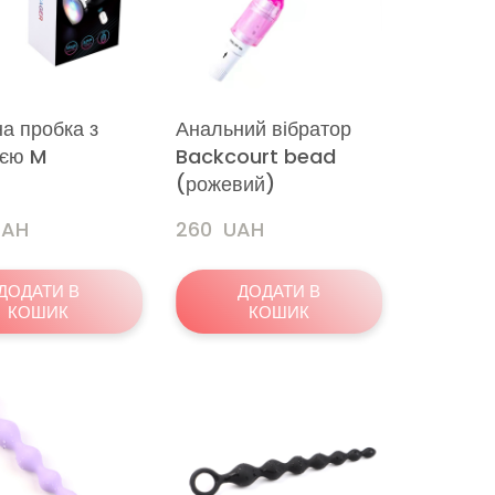
а пробка з
Анальний вібратор
ією M
Backcourt bead
(рожевий)
 UAH
260  UAH
ДОДАТИ В
ДОДАТИ В
КОШИК
КОШИК