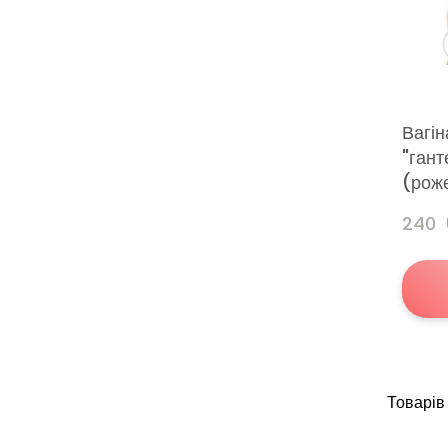
Вагін
"гант
(рож
240 
Товарів 