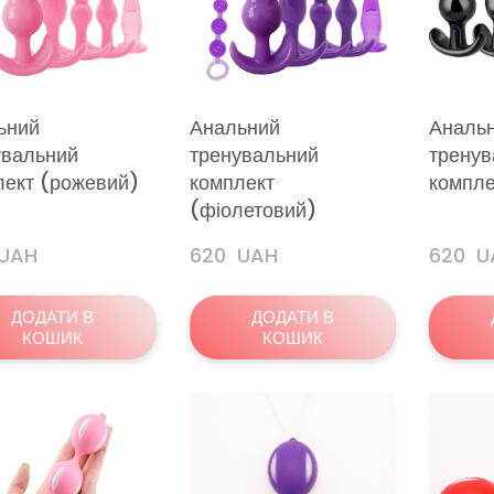
ьний
Анальний
Аналь
увальний
тренувальний
тренув
лект (рожевий)
комплект
компле
(фіолетовий)
 UAH
620  UAH
620  
ДОДАТИ В
ДОДАТИ В
КОШИК
КОШИК