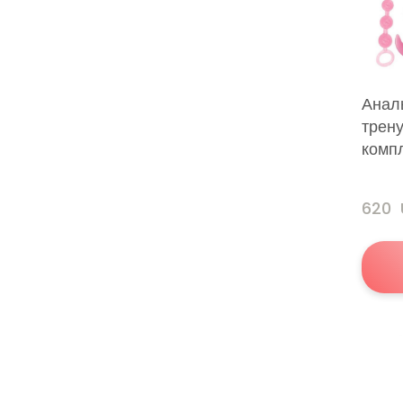
Анал
трен
комп
620 