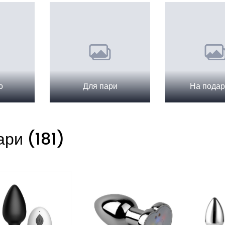
о
Для пари
На подар
ари (181)