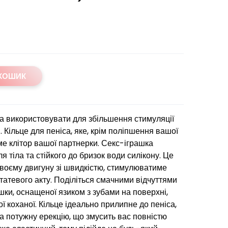
 КОШИК
на використовувати для збільшення стимуляції
. Кільце для пеніса, яке, крім поліпшення вашої
ме клітор вашої партнерки. Секс-іграшка
я тіла та стійкого до бризок води силікону. Це
 своєму двигуну зі швидкістю, стимулюватиме
статевого акту. Поділіться смачними відчуттями
шки, оснащеної язиком з зубами на поверхні,
 коханої. Кільце ідеально прилипне до пеніса,
а потужну ерекцію, що змусить вас повністю