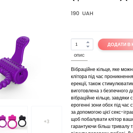
190  UAH
ДОДАТИ В
ОПИС
Вібраційне кільце, яке мож
клітора під час проникнення
ерекції, також стимулювати
виготовлена з безпечного дл
вібраційне кільце, завдяки
ерогенні зони обох під час 
за допомогою цієї секс-ігра
щоб побалувати клітор вашої
+3
гарантуючи більш тривалу т