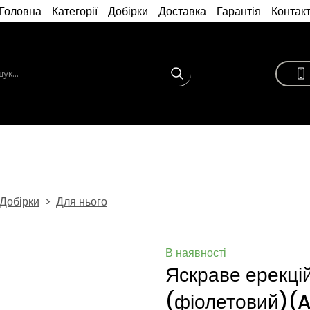
Головна
Категорії
Добірки
Доставка
Гарантія
Контак
Добірки
Для нього
В наявності
Яскраве ерекцій
(фіолетовий)
(