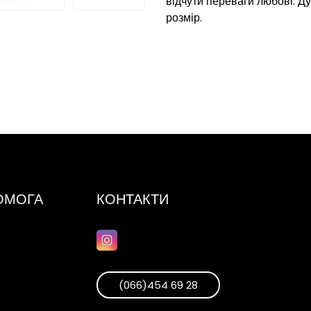
відчути переваги любові. Д
розмір.
ПОМОГА
КОНТАКТИ
(066)454 69 28