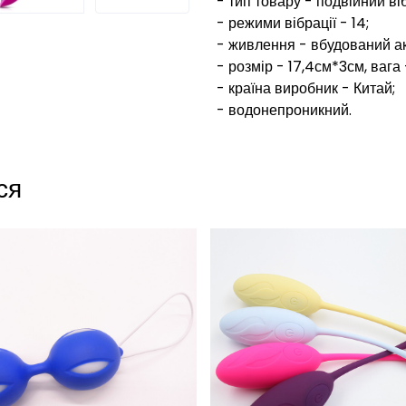
- тип товару - подвійний ві
- режими вібрації - 14;
- живлення - вбудований ак
- розмір - 17,4см*3см, вага 
- країна виробник - Китай;
- водонепроникний.
ся