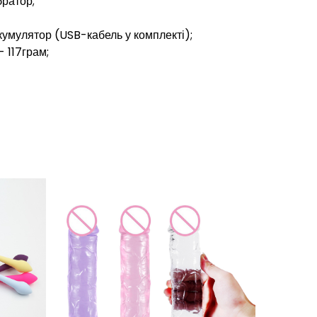
братор;
умулятор (USB-кабель у комплекті);
- 117грам;