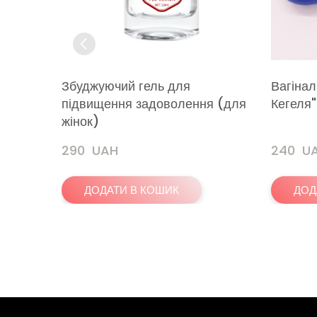
Збуджуючий гель для
Вагінал
підвищення задоволення (для
Кегеля"
жінок)
290  UAH
240  U
ДОДАТИ В КОШИК
ДОД