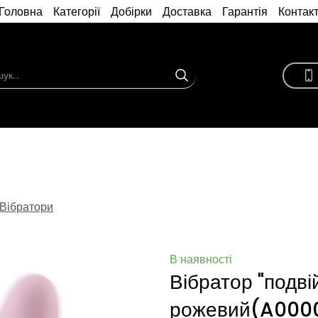
Головна
Категорії
Добірки
Доставка
Гарантія
Контак
Вібратори
В наявності
Вібратор "подві
рожевий
(A0000