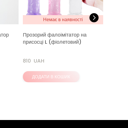
Немає в наявності
атор
Прозорий фалоімітатор на
Класични
присосці L (фіолетовий)
810  UAH
760  UA
ДОДАТИ В КОШИК
ДОДА