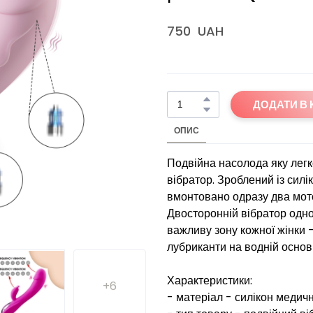
750  UAH
ДОДАТИ В
ОПИС
Подвійна насолода яку лег
вібратор. Зроблений із сил
вмонтовано одразу два мотор
Двосторонній вібратор одно
важливу зону кожної жінки 
лубриканти на водній основі
Характеристики:
+6
- матеріал - силікон медичн