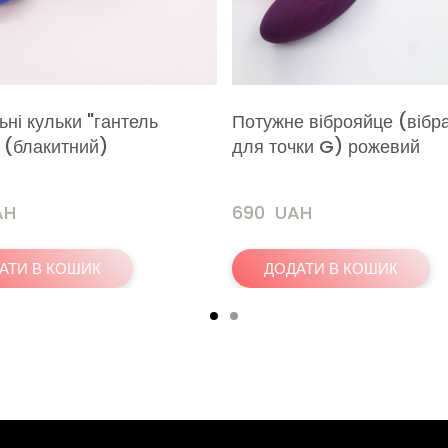
ьні кульки "гантель
Потужне віброяйце (вібр
 (блакитний)
для точки G) рожевий
AH
690  UAH
АТИ В КОШИК
ДОДАТИ В КОШИК