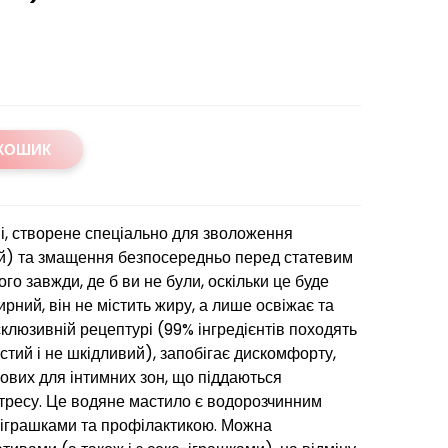
 КОШИК
і, створене спеціально для зволоження
ий) та змащення безпосередньо перед статевим
ого завжди, де б ви не були, оскільки це буде
рний, він не містить жиру, а лише освіжає та
склюзивній рецептурі (99% інгредієнтів походять
истий і не шкідливий), запобігає дискомфорту,
пових для інтимних зон, що піддаються
тресу. Це водяне мастило є водорозчинним
-іграшками та профілактикою. Можна