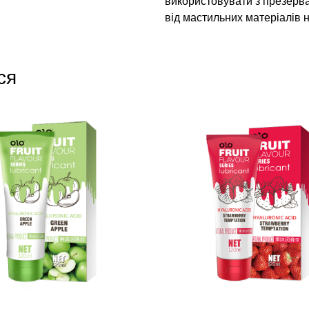
використовувати з презерват
від мастильних матеріалів н
ся