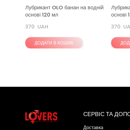
Лубрикант OLO банан на водній
Лубрика
основі 120 мл
основі 
370  UAH
370  U
ДОДАТИ В КОШИК
ДОД
СЕРВІС ТА ДО
Доставка