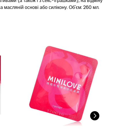
ивами (а також і з секс-іграшками), на відміну
а масляній основі або силікону. Об'єм: 260 мл.