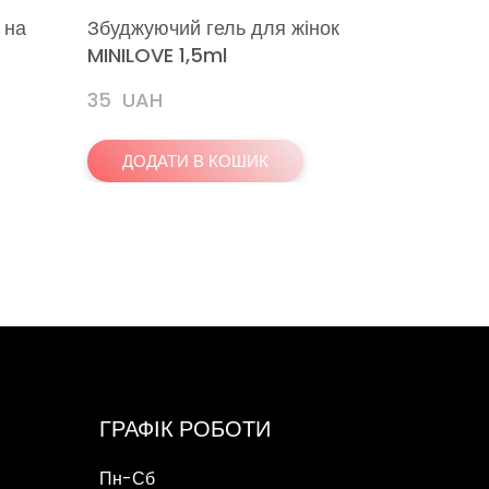
 на
Збуджуючий гель для жінок
Ультрат
MINILOVE 1,5ml
3шт.(збу
35  UAH
90  UAH
ДОДАТИ В КОШИК
ДОДА
ГРАФІК РОБОТИ
Пн-Сб