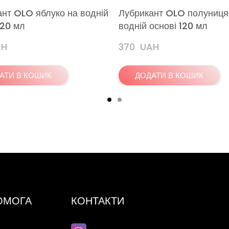
нт OLO яблуко на водній
Лубрикант OLO полуниця
120 мл
водній основі 120 мл
AH
370  UAH
АТИ В КОШИК
ДОДАТИ В КОШИК
ПОМОГА
КОНТАКТИ