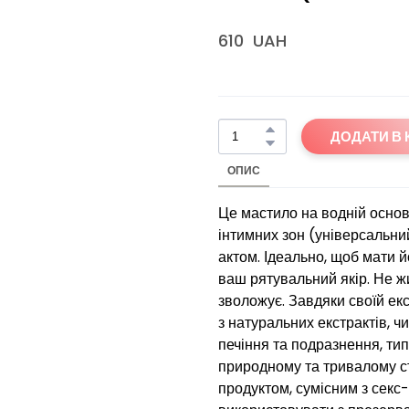
610  UAH
ДОДАТИ В
ОПИС
Це мастило на водній основ
інтимних зон (універсальн
актом. Ідеально, щоб мати й
ваш рятувальний якір. Не жи
зволожує. Завдяки своїй ек
з натуральних екстрактів, ч
печіння та подразнення, ти
природному та тривалому с
продуктом, сумісним з секс