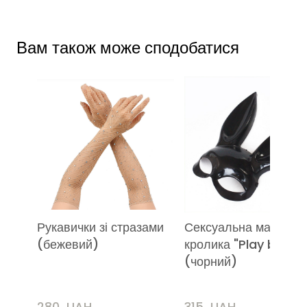
Вам також може сподобатися
Рукавички зі стразами
Сексуальна маска
(бежевий)
кролика "Play boy"
(чорний)
280  UAH
315  UAH