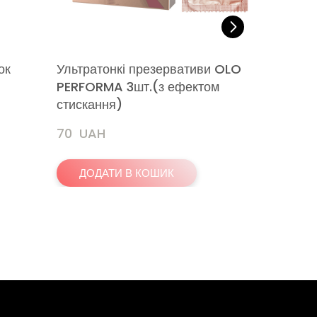
ок
Ультратонкі презервативи OLO
Ультрат
PERFORMA 3шт.(з ефектом
ZERO 3ш
стискання)
70  UAH
70  UAH
ДОДАТИ В КОШИК
ДОДА