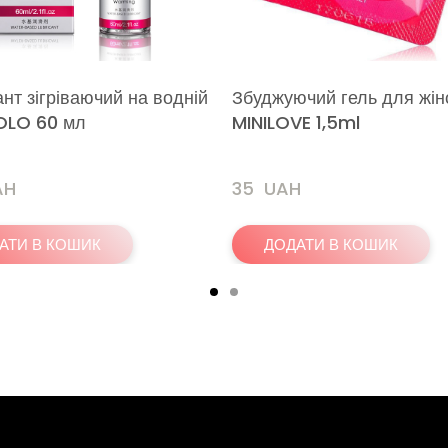
нт зігріваючий на водній
Збуджуючий гель для жін
 OLO 60 мл
MINILOVE 1,5ml
AH
35  UAH
АТИ В КОШИК
ДОДАТИ В КОШИК