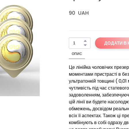
90  UAH
ДОДАТИ В
ОПИС
Це лінійка чоловічих презер
моментами пристрасті в безп
ультратонкій товщині ( 0,01
чутливість під час статевог
задоволенням, забезпечуючи
цій лінії ви будете насоло
обмежень, досвідом реально
всіх її аспектах. Також ці 
комбінують в собі одразу дв