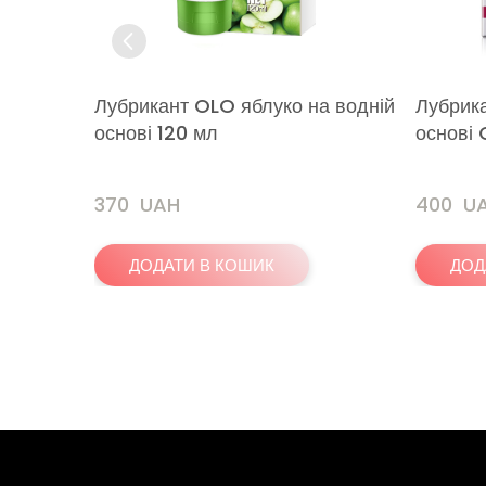
Лубрикант OLO яблуко на водній
Лубрика
основі 120 мл
основі
370  UAH
400  U
ДОДАТИ В КОШИК
ДОД