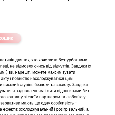
 КОШИК
вативів для тих, хто хоче жити безтурботними
еці, не відмовляючись від відчуттів. Завдяки їх
 мм ) ви, нарешті, можете максимізувати
о акту і повністю насолоджуватися цим
 високий ступінь безпеки та захисту. Завдяки
джуватися задоволенням і жити відносинами без
го контакту зі своїм партнером та любов'ю у
презервативи мають ще одну особливість -
а ефекти: охолоджувальний і розігрівальний, а