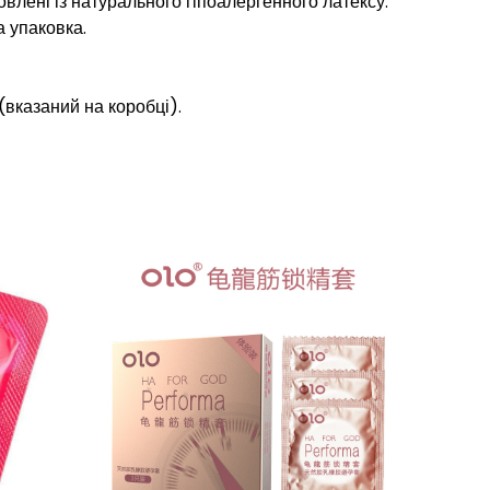
влені із натурального гіпоалергенного латексу.
а упаковка.
 (вказаний на коробці).