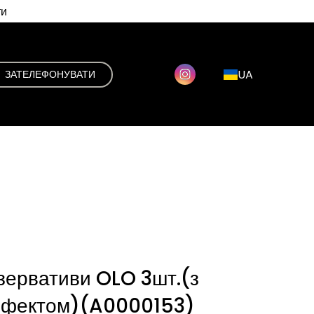
ти
UA
ЗАТЕЛЕФОНУВАТИ
езервативи OLO 3шт.(з
ефектом)
(A0000153)