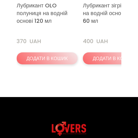
Лубрикант OLO
Лубрикант зігріваюч
полуниця на водній
на водній основі OL
основі 120 мл
60 мл
370  UAH
400  UAH
ДОДАТИ В КОШИК
ДОДАТИ В КОШИК