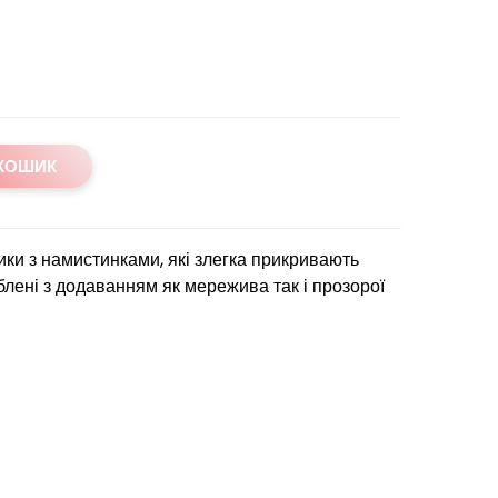
 КОШИК
ики з намистинками, які злегка прикривають
блені з додаванням як мережива так і прозорої