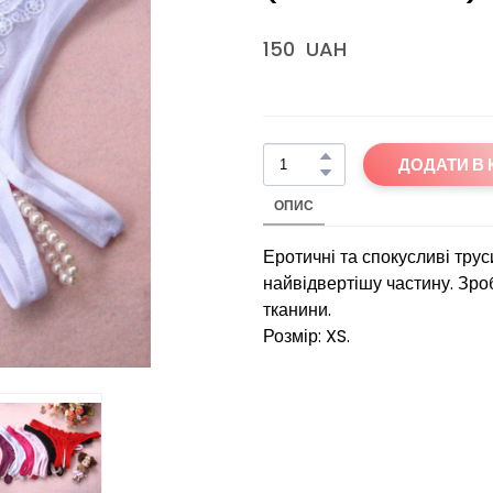
150  UAH
ДОДАТИ В
ОПИС
Еротичні та спокусливі трус
найвідвертішу частину. Зро
тканини.
Розмір: XS.