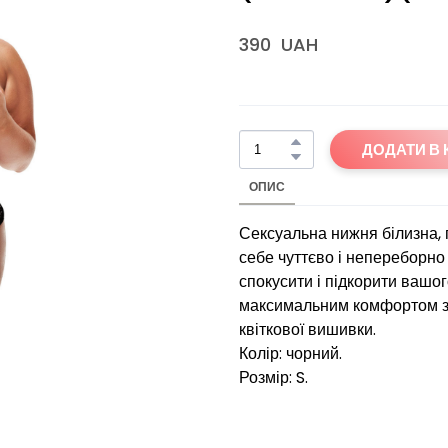
390  UAH
ДОДАТИ В
ОПИС
Сексуальна нижня білизна, п
себе чуттєво і непереборно 
спокусити і підкорити вашо
максимальним комфортом з 
квіткової вишивки.
Колір: чорний.
Розмір: S.