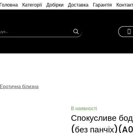
Головна
Категорії
Добірки
Доставка
Гарантія
Контак
Еротична білизна
В наявності
Спокусливе боді
(без панчіх)
(A