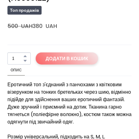
Топ продажів
500  UAH
380  UAH
ДОДАТИ В КОШИК
ОПИС
Еротичний топ з'єднаний з панчохами з квітковим
візерунком на тонких бретельках через шию, відмінно
підійде для здійснення ваших еротичний фантазій.
Дуже зручний і приємний на дотик. Тканина гарно
тягнеться (поліефірне волокно), костюм також можна
одягнути під звичайний одяг.
Розмір універсальний, підходить на S, M, L.