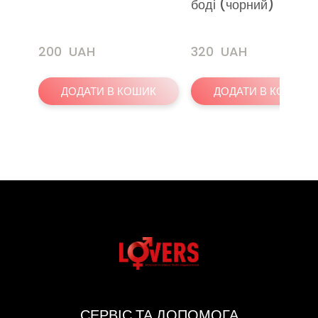
боді (чорний)
200  UAH
320  UAH
ДОДАТИ В КОШИК
ДОДАТИ В КОШИК
СЕРВІС ТА ДОПОМОГА