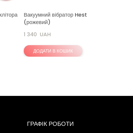
клітора
Вакуумний вібратор Hest
Подвійн
(рожевий)
1 340  UAH
1 240  
ДОДАТИ В КОШИК
ДОДА
ГРАФІК РОБОТИ