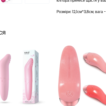
клітора принесе щастя у ва
Розміри: 12,1см*3,8см; вага -
ся