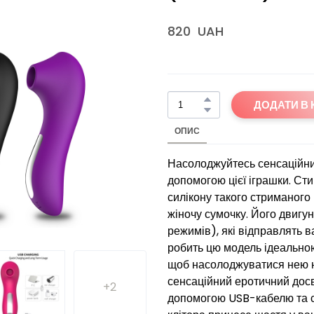
820  UAH
ДОДАТИ В
ОПИС
Насолоджуйтесь сенсаційним
допомогою цієї іграшки. Ст
силікону такого стриманого 
жіночу сумочку. Його двигун
режимів), які відправлять в
робить цю модель ідеальною
щоб насолоджуватися нею нав
сенсаційний еротичний досв
+2
допомогою USB-кабелю та ст