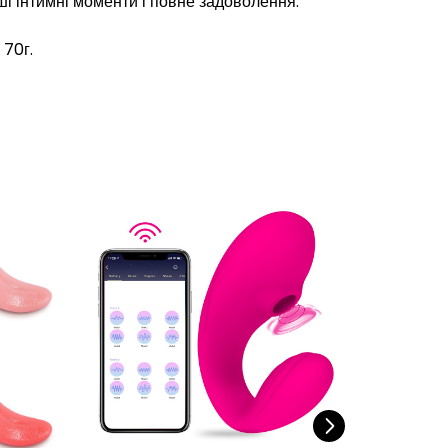
ші інтимні моменти і повне задоволення.
 70г.