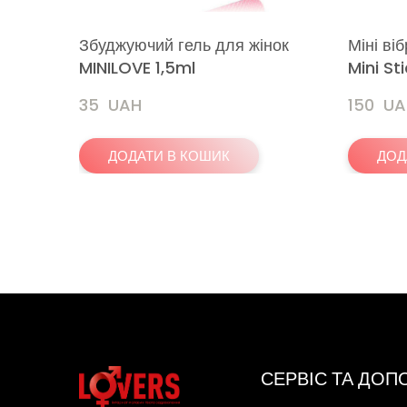
Збуджуючий гель для жінок
Міні ві
MINILOVE 1,5ml
Mini St
35  UAH
150  U
ДОДАТИ В КОШИК
ДОД
СЕРВІС ТА ДО