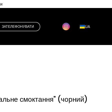
ти
UA
ЗАТЕЛЕФОНУВАТИ
уальне смоктання" (чорний)