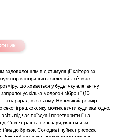
 КОШИК
 задоволенням від стимуляції клітора за
имулятор клітора виготовлений з м'якого
розміру, що ховається у будь-яку елегантну
 запропонує кілька моделей вібрації (10
ас в парарадізо оргазму. Невеликий розмір
 секс-іграшкою, яку можна взяти куди завгодно,
іть під час поїздки і перетворити її на
ід. Секс-іграшка перезаряджається за
ійка до бризок. Солодка і чуйна присоска