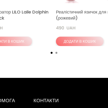
братор LILO Laile Dolphin
Реалістичний язичок для 
ick
(рожевий)
AH
490  UAH
АТИ В КОШИК
ДОДАТИ В КОШИК
ПОМОГА
КОНТАКТИ