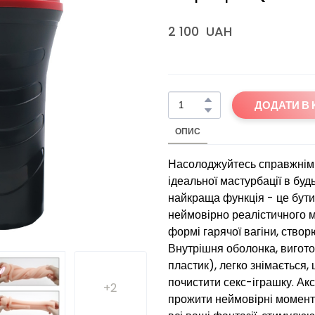
2 100  UAH
ДОДАТИ В
ОПИС
Насолоджуйтесь справжнім се
ідеальної мастурбації в буд
найкраща функція - це бути
неймовірно реалістичного 
формі гарячої вагіни, ство
Внутрішня оболонка, виготов
пластик), легко знімається,
почистити секс-іграшку. Акс
+2
прожити неймовірні моменти