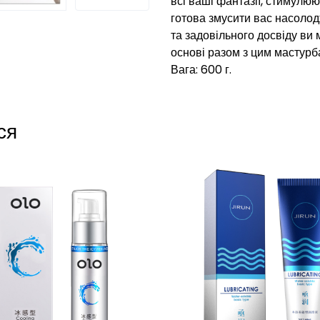
всі ваші фантазії, стимулююч
готова змусити вас насолодж
та задовільного досвіду ви
основі разом з цим мастурб
Вага: 600 г.
ся