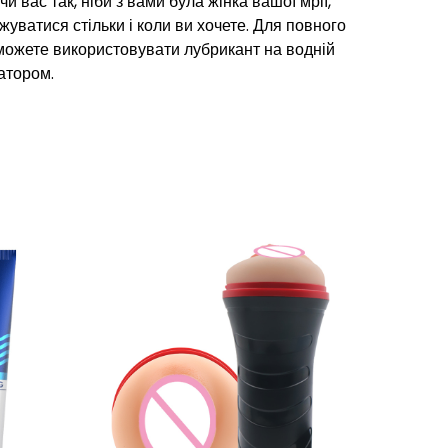
и вас так, ніби з вами була жінка вашої мрії,
уватися стільки і коли ви хочете. Для повного
 можете використовувати лубрикант на водній
атором.