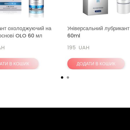
ант охолоджуючий на
Універсальний лубрикант
основі OLO 60 мл
60ml
AH
195  UAH
АТИ В КОШИК
ДОДАТИ В КОШИК