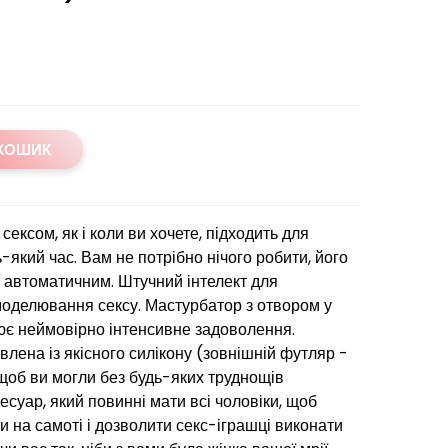
 КОШИК
ксом, як і коли ви хочете, підходить для
ь-який час. Вам не потрібно нічого робити, його
 автоматичним. Штучний інтелект для
моделювання сексу. Мастурбатор з отвором у
рює неймовірно інтенсивне задоволення.
лена із якісного силікону (зовнішній футляр -
 щоб ви могли без будь-яких труднощів
есуар, який повинні мати всі чоловіки, щоб
 на самоті і дозволити секс-іграшці виконати