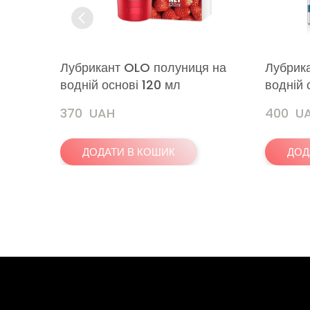
Лубрикант OLO полуниця на
Лубрик
водній основі 120 мл
водній 
370  UAH
400  U
ДОДАТИ В КОШИК
ДОД