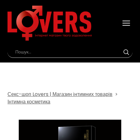
Секс-шоп Lovers | Магазин інтимних товарів
Інтимна косметика