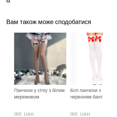
M.
Вам також може сподобатися
Панчохи у сітку з білим
Білі панчохи з
мереживом
червоним бантиком
160  UAH
160  UAH