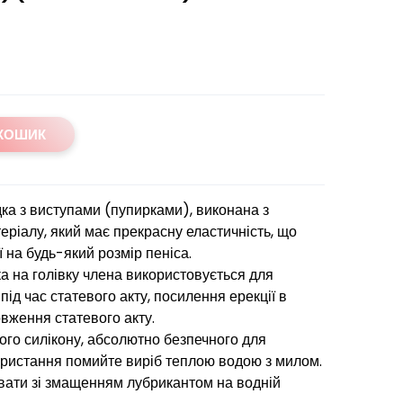
 КОШИК
ка з виступами (пупирками), виконана з
теріалу, який має прекрасну еластичність, що
 на будь-який розмір пеніса.
а на голівку члена використовується для
під час статевого акту, посилення ерекції в
овження статевого акту.
ого силікону, абсолютно безпечного для
користання помийте виріб теплою водою з милом.
ати зі змащенням лубрикантом на водній