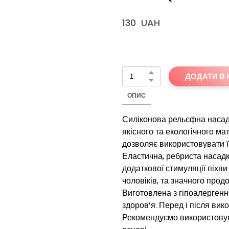
130  UAH
ДОДАТИ В
ОПИС
Силіконова рельєфна насад
якісного та екологічного ма
дозволяє використовувати її
Еластична, ребриста насадк
додаткової стимуляції піхви 
чоловіків, та значного прод
Виготовлена з гіпоалергенн
здоров’я. Перед і після ви
Рекомендуємо використовув