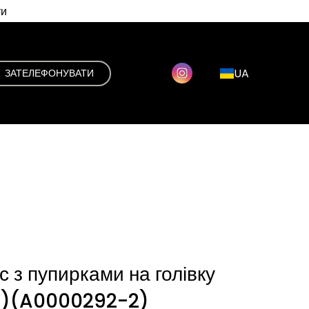
ти
UA
ЗАТЕЛЕФОНУВАТИ
с з пупирками на голівку
й)
(A0000292-2)