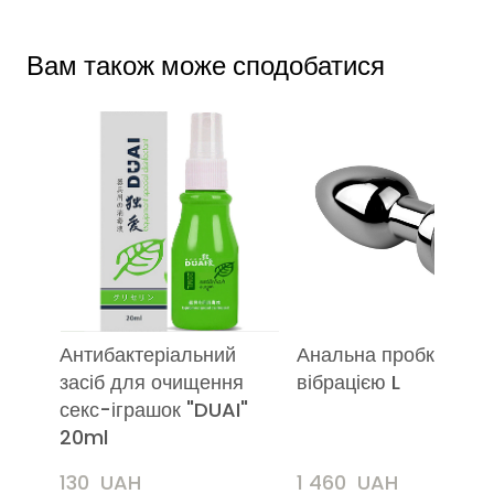
Вам також може сподобатися
Антибактеріальний
Анальна пробка з
засіб для очищення
вібрацією L
секс-іграшок "DUAI"
20ml
130  UAH
1 460  UAH