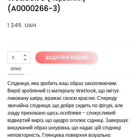
(A0000266-3)
1 245  UAH
ДОДАТИ В КОШИК
ОПИС
Спідниця, яка зробить ваш образ захоплюючим.
Виріб зроблений із матеріалу Wetlook, що імітує
лаковану шкіру, вражає своєю красою. Спереду
звичайна спідниця, що добре сидить по фігурі, але
ззаду приховано щось особливе - спокусливий
відвертий виріз, що щедро оголює сідниці. Завершує
вишуканий образ шнурівка, що надає цій спідниці
неповторність. Глянцева поверхня візуально