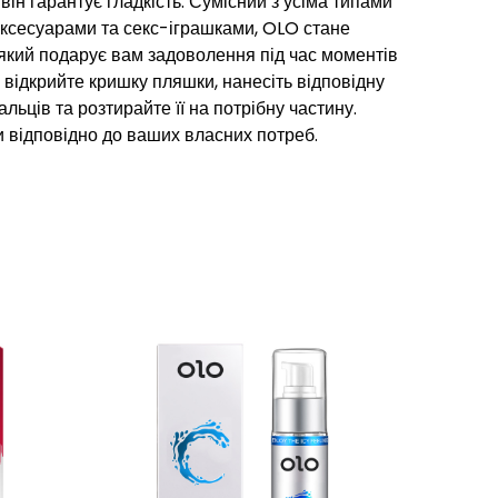
 він гарантує гладкість. Сумісний з усіма типами
аксесуарами та секс-іграшками, OLO стане
який подарує вам задоволення під час моментів
: відкрийте кришку пляшки, нанесіть відповідну
пальців та розтирайте її на потрібну частину.
 відповідно до ваших власних потреб.