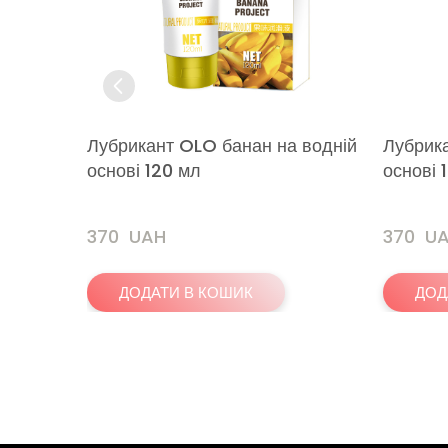
Лубрикант OLO банан на водній
Лубрика
основі 120 мл
основі 
370  UAH
370  U
ДОДАТИ В КОШИК
ДОД