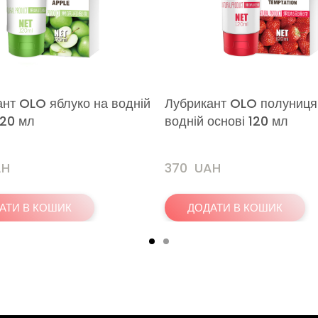
нт OLO яблуко на водній
Лубрикант OLO полуниця
120 мл
водній основі 120 мл
AH
370  UAH
АТИ В КОШИК
ДОДАТИ В КОШИК