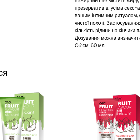
нежирний і не містить жиру,
презервативів, усіма секс-
вашим інтимним ритуалом, 
чистої похоті. Застосування
кількість рідини на кінчики 
Дозування можна визначити
Об’єм: 60 мл.
ся