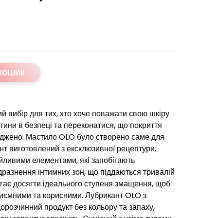
 КОШИК
 вибір для тих, хто хоче поважати свою шкіру
астини в безпеці та переконатися, що покриття
коджено. Мастило OLO було створено саме для
нт виготовлений з ексклюзивної рецептури,
йливими елементами, які запобігають
дразнення інтимних зон, що піддаються тривалій
гає досягти ідеального ступеня змащення, щоб
риємними та корисними. Лубрикант OLO з
дорозчинний продукт без кольору та запаху,