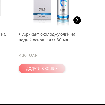
 на
Лубрикант охолоджуючий на
Збуджую
водній основі OLO 60 мл
TONO H
400  UAH
220  UA
ДОДАТИ В КОШИК
ДОДА