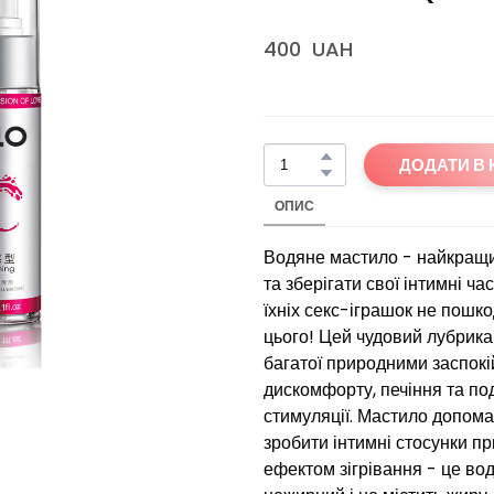
400  UAH
ДОДАТИ В
ОПИС
Водяне мастило - найкращий
та зберігати свої інтимні ч
їхніх секс-іграшок не пош
цього! Цей чудовий лубрика
багатої природними заспокі
дискомфорту, печіння та по
стимуляції. Мастило допома
зробити інтимні стосунки п
ефектом зігрівання - це во