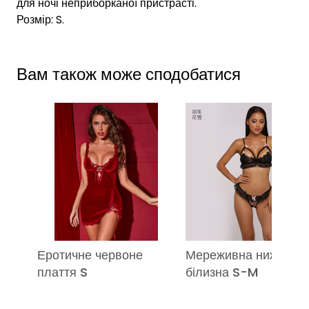
для ночі неприборканої пристрасті.
Розмір: S.
Вам також може сподобатися
Еротичне червоне
Мереживна нижня
плаття S
білизна S-M