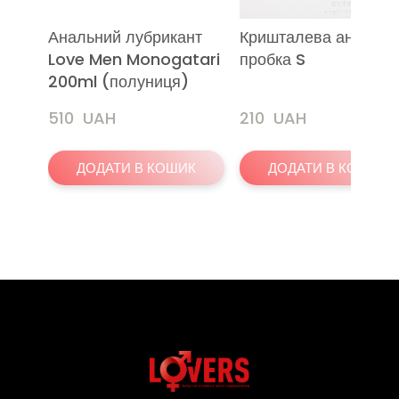
Анальний лубрикант
Кришталева анальна
Love Men Monogatari
пробка S
200ml (полуниця)
510  UAH
210  UAH
ДОДАТИ В КОШИК
ДОДАТИ В КОШИК