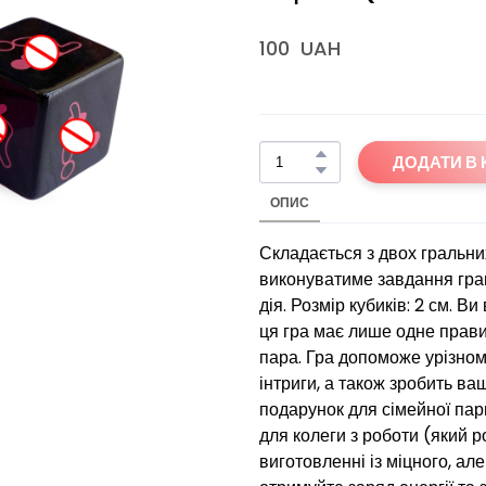
100  UAH
ДОДАТИ В
ОПИС
Складається з двох гральних
виконуватиме завдання грав
дія. Розмір кубиків: 2 см. В
ця гра має лише одне правил
пара. Гра допоможе урізном
інтриги, а також зробить ва
подарунок для сімейної пар
для колеги з роботи (який р
виготовленні із міцного, але