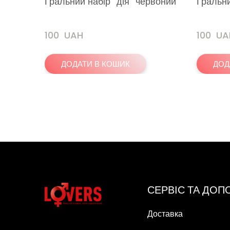
Гральний набір "дія" червоний
Гральни
100  UAH
100  U
ДОДАТИ В КОШИК
ДОД
СЕРВІС ТА ДО
Доставка