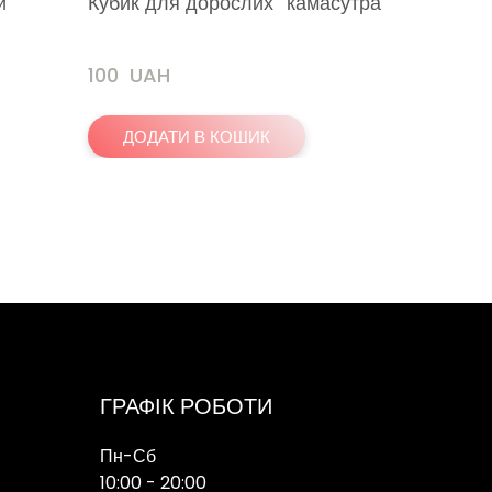
й
Кубик для дорослих "камасутра"
Масажні
(чорний
100  UAH
170  UA
ДОДАТИ В КОШИК
ДОДА
ГРАФІК РОБОТИ
Пн-Сб
10:00 - 20:00