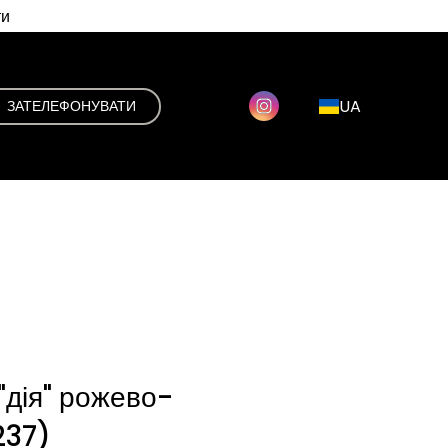
ти
UA
ЗАТЕЛЕФОНУВАТИ
"дія" рожево-
237)