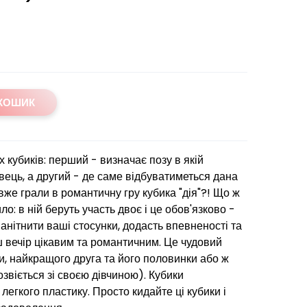
 КОШИК
 кубиків: перший - визначає позу в якій
ець, а другий - де саме відбуватиметься дана
и вже грали в романтичну гру кубика "дія"?! Що ж
о: в ній беруть участь двоє і це обов'язково -
анітнити ваші стосунки, додасть впевненості та
ш вечір цікавим та романтичним. Це чудовий
и, найкращого друга та його половинки або ж
озвіється зі своєю дівчиною). Кубики
 легкого пластику. Просто кидайте ці кубики і