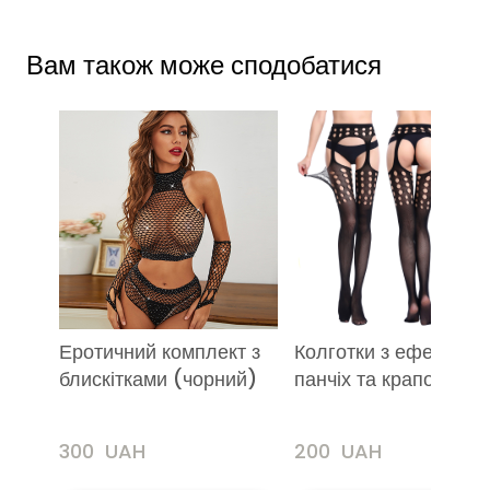
Вам також може сподобатися
Еротичний комплект з
Колготки з ефектом
блискітками (чорний)
панчіх та крапочками
300  UAH
200  UAH