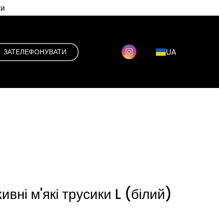
ти
UA
ЗАТЕЛЕФОНУВАТИ
вні м'які трусики L (білий)