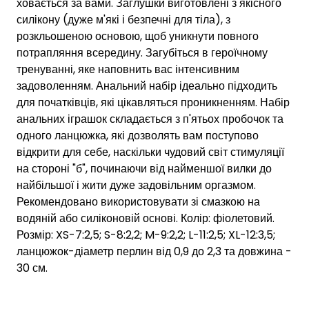
ховається за вами. Заглушки виготовлені з якісного
силікону (дуже м'які і безпечні для тіла), з
розкльошеною основою, щоб уникнути повного
потрапляння всередину. Загубіться в героїчному
тренуванні, яке наповнить вас інтенсивним
задоволенням. Анальний набір ідеально підходить
для початківців, які цікавляться проникненням. Набір
анальних іграшок складається з п'ятьох пробочок та
одного ланцюжка, які дозволять вам поступово
відкрити для себе, наскільки чудовий світ стимуляції
на стороні "б", починаючи від найменшої вилки до
найбільшої і жити дуже задовільним оргазмом.
Рекомендовано використовувати зі смазкою на
водяній або силіконовій основі. Колір: фіолетовий.
Розмір: XS-7:2,5; S-8:2,2; M-9:2,2; L-11:2,5; XL-12:3,5;
ланцюжок-діаметр перлин від 0,9 до 2,3 та довжина -
30 см.