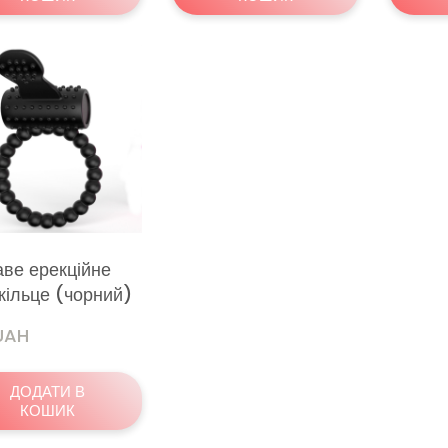
аве ерекційне
кільце (чорний)
 UAH
ДОДАТИ В
КОШИК