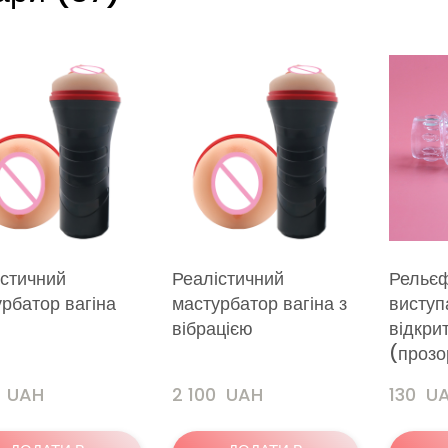
істичний
Реалістичний
Рельєф
рбатор вагіна
мастурбатор вагіна з
виступ
вібрацією
відкри
(прозо
  UAH
2 100  UAH
130  U