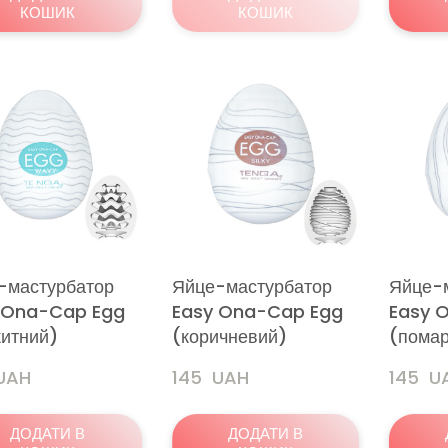
КОШИК
КОШИК
-мастурбатор
Яйце-мастурбатор
Яйце-
 Ona-Cap Egg
Easy Ona-Cap Egg
Easy 
китний)
(коричневий)
(пома
 UAH
145  UAH
145  U
ДОДАТИ В
ДОДАТИ В