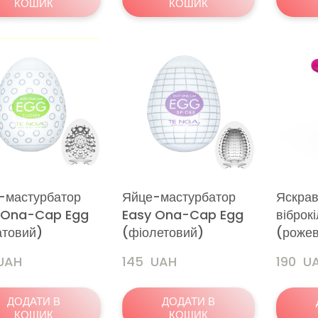
КОШИК
КОШИК
-мастурбатор
Яйце-мастурбатор
Яскрав
 Ona-Cap Egg
Easy Ona-Cap Egg
віброк
атовий)
(фіолетовий)
(роже
 UAH
145  UAH
190  U
ДОДАТИ В
ДОДАТИ В
КОШИК
КОШИК