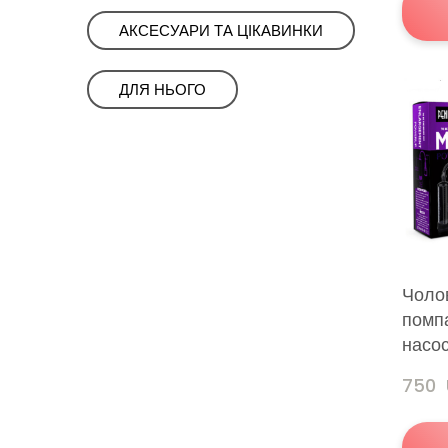
АКСЕСУАРИ ТА ЦІКАВИНКИ
ㅤㅤДЛЯ НЬОГОㅤㅤ
Чоло
помп
насо
750 