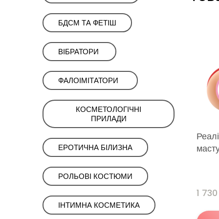
ㅤㅤㅤБДСМㅤㅤㅤㅤ ТА ФЕТІШ
ㅤㅤВІБРАТОРИㅤ ㅤ
ㅤФАЛОІМІТАТОРИ‎ ‎ ‎
КОСМЕТОЛОГІЧНІ
ПРИЛАДИㅤㅤ
Реал
масту
ЕРОТИЧНА БІЛИЗНА
РОЛЬОВІ КОСТЮМИ
1 730
ІНТИМНА КОСМЕТИКА