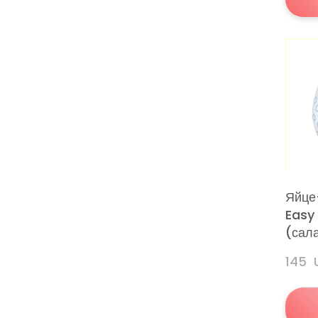
Яйце
Easy
(сал
145 