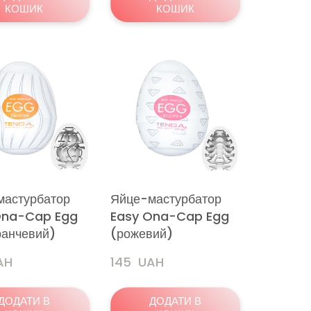
КОШИК
КОШИК
мастурбатор
Яйце-мастурбатор
Ona-Cap Egg
Easy Ona-Cap Egg
ранчевий)
(рожевий)
AH
145  UAH
ДОДАТИ В
ДОДАТИ В