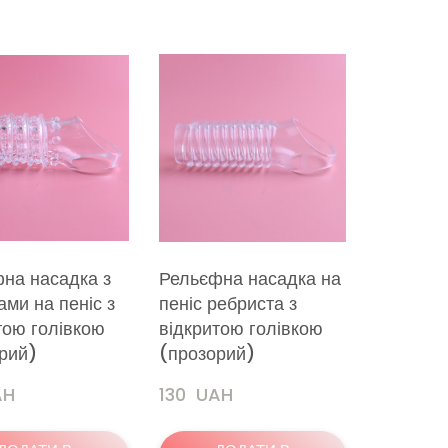
на насадка з
Рельєфна насадка на
ами на пеніс з
пеніс ребриста з
тою голівкою
відкритою голівкою
рий)
(прозорий)
AH
130  UAH