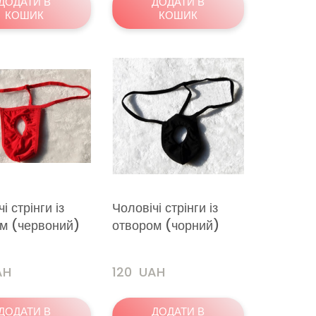
ДОДАТИ В
ДОДАТИ В
КОШИК
КОШИК
і стрінги із
Чоловічі стрінги із
м (червоний)
отвором (чорний)
AH
120  UAH
ДОДАТИ В
ДОДАТИ В