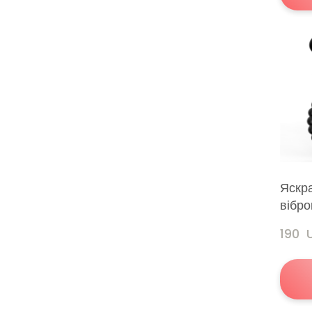
Яскр
вібро
190 