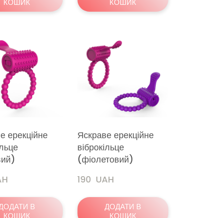
КОШИК
КОШИК
е ерекційне
Яскраве ерекційне
ільце
віброкільце
вий)
(фіолетовий)
AH
190  UAH
ДОДАТИ В
ДОДАТИ В
КОШИК
КОШИК