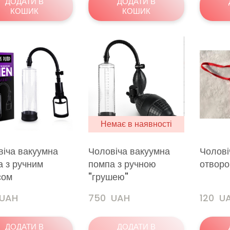
ДОДАТИ В
ДОДАТИ В
КОШИК
КОШИК
Немає в наявності
віча вакуумна
Чоловіча вакуумна
Чоловіч
а з ручним
помпа з ручною
отворо
сом
"грушею"
 UAH
750  UAH
120  U
ДОДАТИ В
ДОДАТИ В