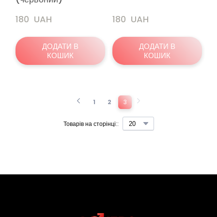
180  UAH
180  UAH
ДОДАТИ В
ДОДАТИ В
КОШИК
КОШИК
1
2
3
Товарів на сторінці::