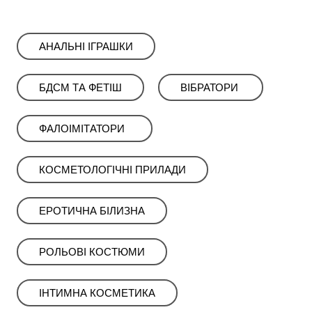
ㅤАНАЛЬНІ ІГРАШКИ
ㅤㅤㅤБДСМㅤㅤㅤㅤ ТА ФЕТІШ
ㅤㅤВІБРАТОРИㅤ ㅤ
ㅤФАЛОІМІТАТОРИ‎ ‎ ‎
КОСМЕТОЛОГІЧНІ ПРИЛАДИㅤㅤ
ЕРОТИЧНА БІЛИЗНА
РОЛЬОВІ КОСТЮМИ
ІНТИМНА КОСМЕТИКА