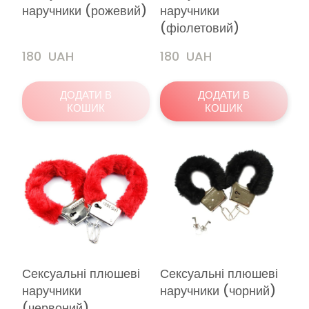
наручники (рожевий)
наручники
(фіолетовий)
180  UAH
180  UAH
ДОДАТИ В
ДОДАТИ В
КОШИК
КОШИК
Сексуальні плюшеві
Сексуальні плюшеві
наручники
наручники (чорний)
(червоний)