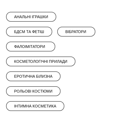
ㅤАНАЛЬНІ ІГРАШКИ
ㅤㅤㅤБДСМㅤㅤㅤㅤ ТА ФЕТІШ
ㅤㅤВІБРАТОРИㅤ ㅤ
ㅤФАЛОІМІТАТОРИ‎ ‎ ‎
КОСМЕТОЛОГІЧНІ ПРИЛАДИㅤㅤ
ЕРОТИЧНА БІЛИЗНА
РОЛЬОВІ КОСТЮМИ
ІНТИМНА КОСМЕТИКА