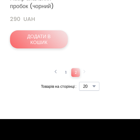
пробок (чорний)
290  UAH
ДОДАТИ В
КОШИК
1
2
Товарів на сторінці::