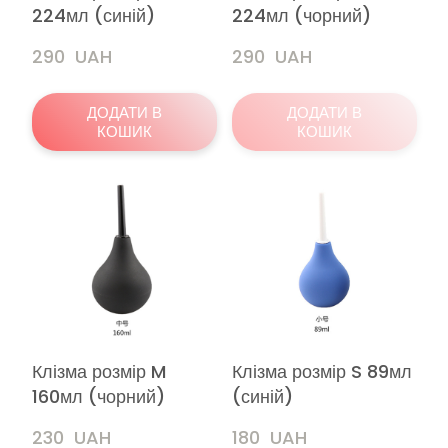
224мл (синій)
224мл (чорний)
290  UAH
290  UAH
ДОДАТИ В
ДОДАТИ В
КОШИК
КОШИК
Клізма розмір M
Клізма розмір S 89мл
160мл (чорний)
(синій)
230  UAH
180  UAH