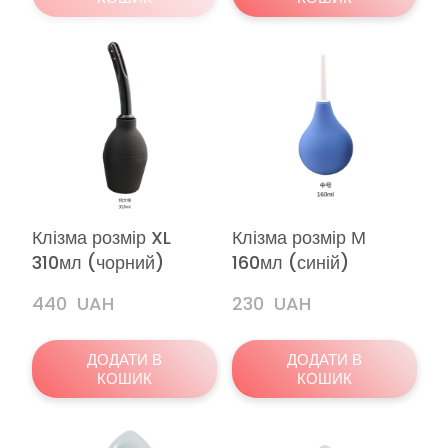
Клізма розмір XL
Клізма розмір М
310мл (чорний)
160мл (синій)
440  UAH
230  UAH
ДОДАТИ В
ДОДАТИ В
КОШИК
КОШИК