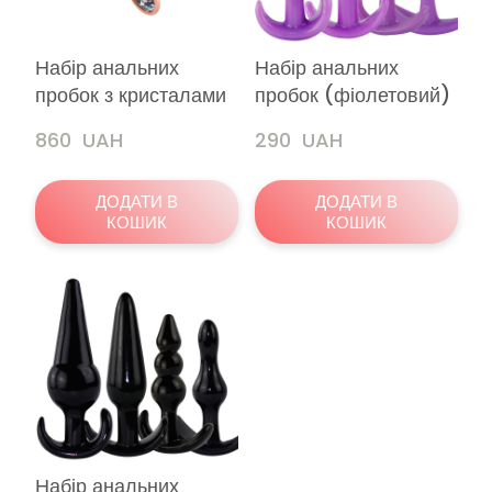
Набір анальних
Набір анальних
пробок з кристалами
пробок (фіолетовий)
860  UAH
290  UAH
ДОДАТИ В
ДОДАТИ В
КОШИК
КОШИК
Набір анальних